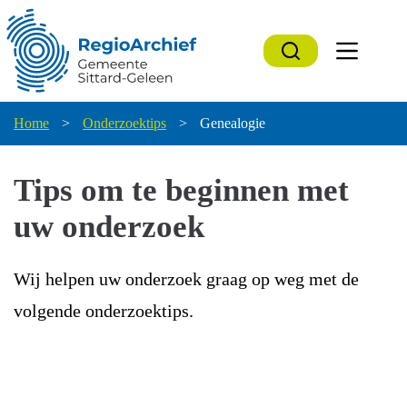
Ga
naar
de
inhoud
Home
>
Onderzoektips
>
Genealogie
Tips om te beginnen met
uw onderzoek
Wij helpen uw onderzoek graag op weg met de
volgende onderzoektips.