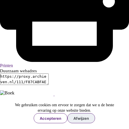
Printen
Duurzaam webadres
14452
Auteur/Hoofdwoord: Ältesten
Titel: Die ältesten Kellnereirechnungen des Jülicher Amtes Randerath :
We gebruiken cookies om ervoor te zorgen dat we u de beste
1465/66 und 1499/1500 / Bearb. von Leo Gillessen. - Aachen: Verlag-
ervaring op onze website bieden.
Mainz, 2003
Accepteren
Afwijzen
Auteursgegevens:
Bearb. von Leo Gillessen