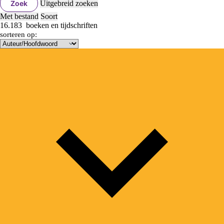
Zoek
Uitgebreid zoeken
Met bestand
Soort
16.183
boeken en tijdschriften
sorteren op: