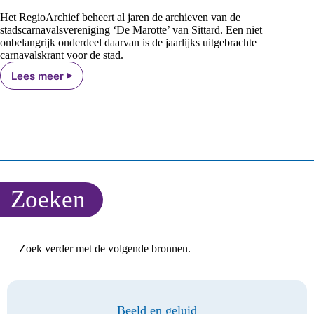
Het RegioArchief beheert al jaren de archieven van de
stadscarnavalsvereniging ‘De Marotte’ van Sittard. Een niet
onbelangrijk onderdeel daarvan is de jaarlijks uitgebrachte
carnavalskrant voor de stad.
Lees meer
Oude
edities
carnavalskrant
‘De
Pappegey’
online
Zoeken
Zoek verder met de volgende bronnen.
Beeld en geluid