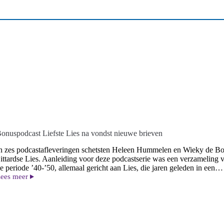
onuspodcast Liefste Lies na vondst nieuwe brieven
n zes podcastafleveringen schetsten Heleen Hummelen en Wieky de Bo
ittardse Lies. Aanleiding voor deze podcastserie was een verzameling v
e periode ’40-’50, allemaal gericht aan Lies, die jaren geleden in een…
ees meer
onuspodcast
iefste
ies
a
ondst
ieuwe