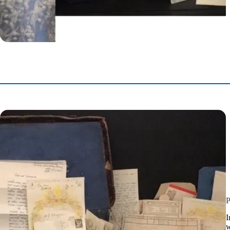
b
P
I
w