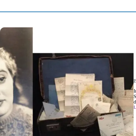
B
I
S
d
L
B
L
L
n
v
n