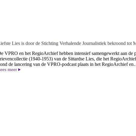
iefste Lies is door de Stichting Verhalende Journalistiek bekroond tot 
e VPRO en het RegioArchief hebben intensief samengewerkt aan de po
rievencollectie (1940-1953) van de Sittardse Lies, die het RegioArchi
ond de lancering van de VPRO-podcast plaats in het RegioArchief e
ees meer
iefste
ies
s
oor
e
tichting
erhalende
ournalistiek
ekroond
ot
eesterverteller
025!