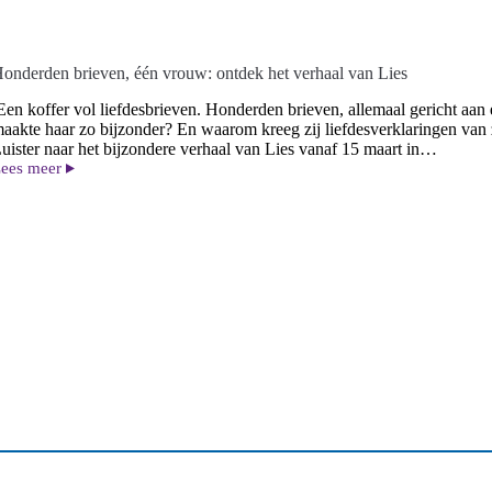
onderden brieven, één vrouw: ontdek het verhaal van Lies
en koffer vol liefdesbrieven. Honderden brieven, allemaal gericht aan 
aakte haar zo bijzonder? En waarom kreeg zij liefdesverklaringen va
uister naar het bijzondere verhaal van Lies vanaf 15 maart in…
ees meer
onderden
rieven,
én
rouw:
ntdek
et
erhaal
an
ies