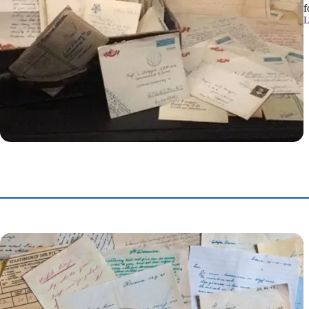
f
L
P
L
L