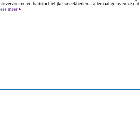
otoverzoeken en hartstochtelijke smeekbeden – allemaal geloven ze dat
ees meer
odcast
iefste
ies!