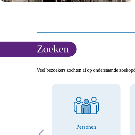
Zoeken
Veel bezoekers zochten al op onderstaande zoekopd
Aezel.eu
Personen