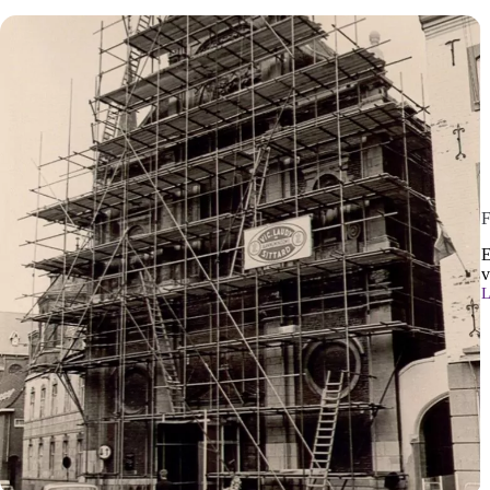
F
E
v
L
F
b
L
o