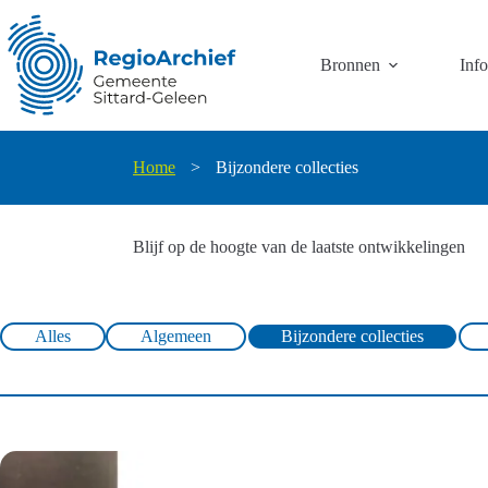
Ga
naar
de
Bronnen
Inf
inhoud
Home
>
Bijzondere collecties
Blijf op de hoogte van de laatste ontwikkelingen
Alles
Algemeen
Bijzondere collecties