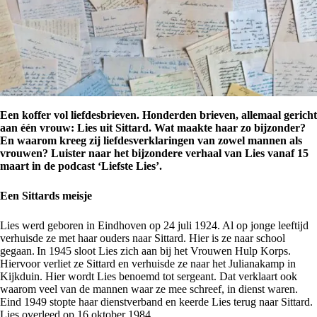
Een koffer vol liefdesbrieven. Honderden brieven, allemaal gericht
aan één vrouw: Lies uit Sittard. Wat maakte haar zo bijzonder?
En waarom kreeg zij liefdesverklaringen van zowel mannen als
vrouwen? Luister naar het bijzondere verhaal van Lies vanaf 15
maart in de podcast ‘Liefste Lies’.
Een Sittards meisje
Lies werd geboren in Eindhoven op 24 juli 1924. Al op jonge leeftijd
verhuisde ze met haar ouders naar Sittard. Hier is ze naar school
gegaan. In 1945 sloot Lies zich aan bij het Vrouwen Hulp Korps.
Hiervoor verliet ze Sittard en verhuisde ze naar het Julianakamp in
Kijkduin. Hier wordt Lies benoemd tot sergeant. Dat verklaart ook
waarom veel van de mannen waar ze mee schreef, in dienst waren.
Eind 1949 stopte haar dienstverband en keerde Lies terug naar Sittard.
Lies overleed op 16 oktober 1984.