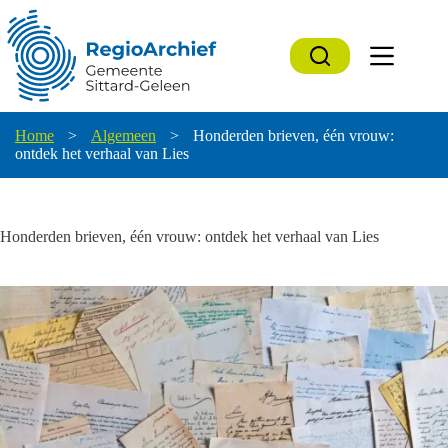
Ga
naar
de
inhoud
Home
>
Algemeen
>
Honderden brieven, één vrouw:
ontdek het verhaal van Lies
Honderden brieven, één vrouw: ontdek het verhaal van Lies