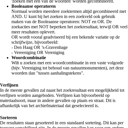
'zoeken met één van de woorden' worden gecombineerd.
Booleaanse operatoren
Normaal worden meerdere zoektermen altijd gecombineerd met
AND. U kunt bij het zoeken in een zoekveld ook gebruik
maken van de Booleaanse operatoren: NOT en OR. De
zoekacties met NOT beperken het zoekresultaat, terwijl OR veel
meer resultaten oplevert.
OR wordt vooral geadviseerd bij een bekende variatie op de
schrijfwijze, bijvoorbeeld:
- Den Haag OR ’s-Gravenhage
- Vereeniging OR Vereniging
Woordcombinatie
Wilt u zoeken met een woordcombinatie in een vaste volgorde
(bijv. Vereniging tot behoud van natuurmonumenten), zet deze
woorden dan "tussen aanhalingstekens".
Verfijnen
In de meeste gevallen zal naast het zoekresultaat een mogelijkheid tot
verfijnen worden aangeboden. Verfijnen kan bijvoorbeeld op
materiaalsoort, maar in andere gevallen op plaats en straat. Dit is
afhankelijk van het archiefmateriaal dat geselecteerd is.
Sorteren
De resultaten staan gesorteerd in een standaard sortering. Dit kan per
toegang verschillend zijn. In de meeste gevallen kan voor een andere