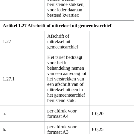
berustende stukken,
voor ieder daaraan
besteed kwartier:
Artikel 1.27 Afschrift of uittreksel uit gemeentearchief
Afschrift of
1.27
uittreksel uit
gemeentearchief
Het tarief bedraagt
voor het in
behandeling nemen
van een aanvraag tot
1.27.1
het verstrekken van
een afschrift van of
uittreksel uit een in
het gemeentearchief
berustend stuk:
per afdruk voor
a.
€ 0,20
formaat A4
per afdruk voor
b.
€ 0,25
formaat A3