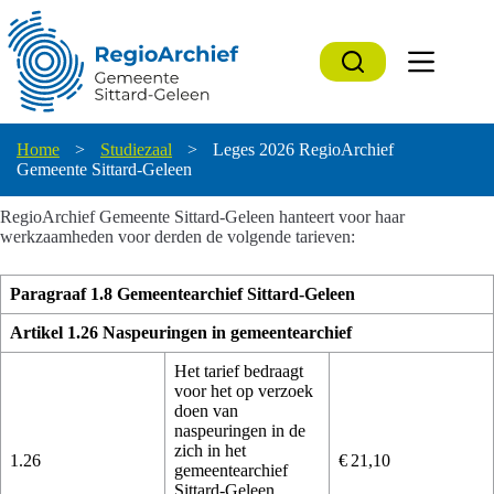
Ga
naar
de
inhoud
Home
>
Studiezaal
>
Leges 2026 RegioArchief
Gemeente Sittard-Geleen
RegioArchief Gemeente Sittard-Geleen hanteert voor haar
werkzaamheden voor derden de volgende tarieven:
Paragraaf 1.8 Gemeentearchief Sittard-Geleen
Artikel 1.26 Naspeuringen in gemeentearchief
Het tarief bedraagt
voor het op verzoek
doen van
naspeuringen in de
zich in het
1.26
€ 21,10
gemeentearchief
Sittard-Geleen