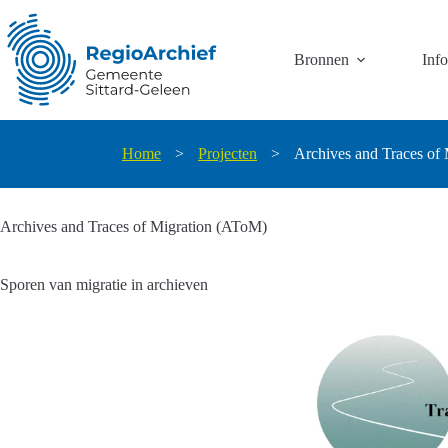
Ga
naar
de
Bronnen
Inf
inhoud
Home
>
Projecten
>
Archives and Traces of
Archives and Traces of Migration (AToM)
Sporen van migratie in archieven