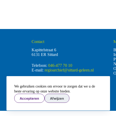
Contact
M
Kapittelstraat 6
B
6131 ER Sittard
I
P
N
Telefoon:
046-477 70 10
O
E-mail:
regioarchief@sittard-geleen.nl
O
Facebook
We gebruiken cookies om ervoor te zorgen dat we u de
LinkedIn
beste ervaring op onze website bieden.
Accepteren
Afwijzen