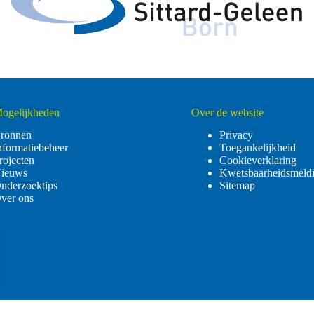
ogelijkheden
Over de website
ronnen
Privacy
nformatiebeheer
Toegankelijkheid
rojecten
Cookieverklaring
ieuws
Kwetsbaarheidsmeld
nderzoektips
Sitemap
ver ons