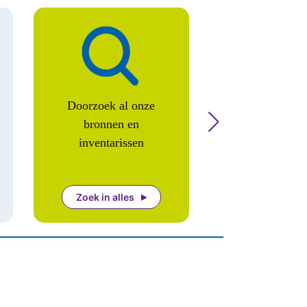
Doorzoek al onze
Bijzondere col
bronnen en
Thematische coll
inventarissen
toegangen die wi
hebben uitge
Zoek in alles
Zoeken