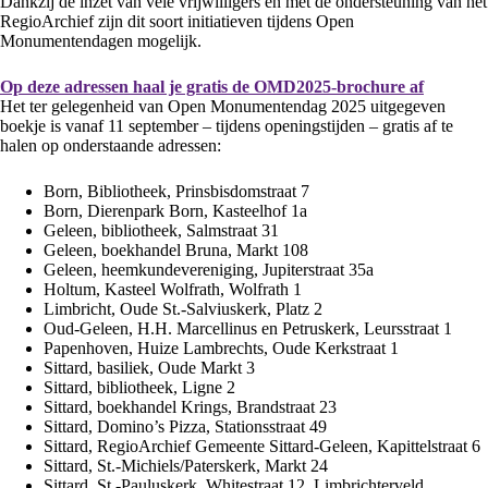
Dankzij de inzet van vele vrijwilligers en met de ondersteuning van het
RegioArchief zijn dit soort initiatieven tijdens Open
Monumentendagen mogelijk.
Op deze adressen haal je gratis de OMD2025-brochure af
Het ter gelegenheid van Open Monumentendag 2025 uitgegeven
boekje is vanaf 11 september – tijdens openingstijden – gratis af te
halen op onderstaande adressen:
Born, Bibliotheek, Prinsbisdomstraat 7
Born, Dierenpark Born, Kasteelhof 1a
Geleen, bibliotheek, Salmstraat 31
Geleen, boekhandel Bruna, Markt 108
Geleen, heemkundevereniging, Jupiterstraat 35a
Holtum, Kasteel Wolfrath, Wolfrath 1
Limbricht, Oude St.-Salviuskerk, Platz 2
Oud-Geleen, H.H. Marcellinus en Petruskerk, Leursstraat 1
Papenhoven, Huize Lambrechts, Oude Kerkstraat 1
Sittard, basiliek, Oude Markt 3
Sittard, bibliotheek, Ligne 2
Sittard, boekhandel Krings, Brandstraat 23
Sittard, Domino’s Pizza, Stationsstraat 49
Sittard, RegioArchief Gemeente Sittard-Geleen, Kapittelstraat 6
Sittard, St.-Michiels/Paterskerk, Markt 24
Sittard, St.-Pauluskerk, Whitestraat 12, Limbrichterveld