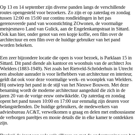
Op 13 en 14 september zijn diverse panden langs de verschillende
routes opengesteld voor bezoekers. Zo zijn er op zaterdag en zondag
tussen 12:00 en 15:00 uur continu rondleidingen in het pas
gerenoveerde pand van woonstichting ZOwonen, de voormalige
meisjesmavo Land van Gulick, aan de Engelenkampstraat in Sittard.
Ook kan hier, onder genot van een kopje koffie, een film over de
architectuur en een film over de huidige gebruiker van het pand
worden bekeken.
Een zeer bijzondere locatie die open is voor bezoek, is Parklaan 15 in
Sittard. Dit pand diende als kantoor en woonhuis van de architect Jos
Wielders (1883-1949). Net zoals het Rietveld-Schröderhuis in Utrecht
een absolute aanrader is voor liefhebbers van architectuur en interieur,
geldt dat ook voor deze voormalige werk- en woonplek van Wielders.
Hij ontwierp het pand in de stijl van het Nieuwe Bouwen. Met deze
benaming wordt de moderne architectuur aangeduid die zich in de
jaren 20 van de vorige eeuw ontwikkelde. Op zaterdag en zondag
opent het pand tussen 10:00 en 17:00 uur eenmalig zijn deuren voor
belangstellenden. De huidige gebruikers, de medewerkers van
adviesbureau AC&T, verwelkomen u graag en delen met enthousiasme
de verborgen pareltjes en mooie details die in elke kamer te ontdekken
zijn.