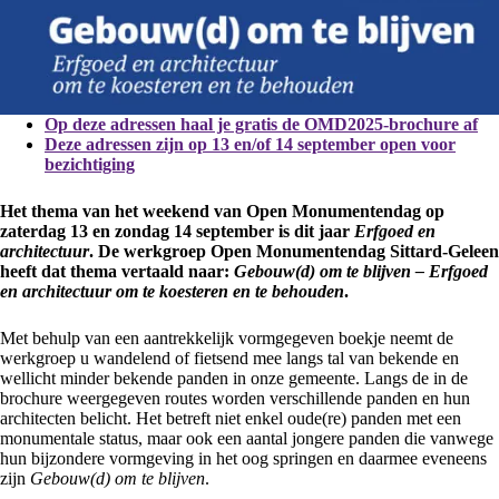
Op deze adressen haal je gratis de OMD2025-brochure af
Deze adressen zijn op 13 en/of 14 september open voor
bezichtiging
Het thema van het weekend van Open Monumentendag op
zaterdag 13 en zondag 14 september is dit jaar
Erfgoed en
architectuur
. De werkgroep Open Monumentendag Sittard-Geleen
heeft dat thema vertaald naar:
Gebouw(d) om te blijven – Erfgoed
en architectuur om te koesteren en te behouden
.
Met behulp van een aantrekkelijk vormgegeven boekje neemt de
werkgroep u wandelend of fietsend mee langs tal van bekende en
wellicht minder bekende panden in onze gemeente. Langs de in de
brochure weergegeven routes worden verschillende panden en hun
architecten belicht. Het betreft niet enkel oude(re) panden met een
monumentale status, maar ook een aantal jongere panden die vanwege
hun bijzondere vormgeving in het oog springen en daarmee eveneens
zijn
Gebouw(d) om te blijven
.