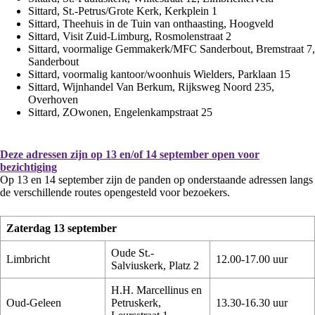
Sittard, St.-Petrus/Grote Kerk, Kerkplein 1
Sittard, Theehuis in de Tuin van onthaasting, Hoogveld
Sittard, Visit Zuid-Limburg, Rosmolenstraat 2
Sittard, voormalige Gemmakerk/MFC Sanderbout, Bremstraat 7,
Sanderbout
Sittard, voormalig kantoor/woonhuis Wielders, Parklaan 15
Sittard, Wijnhandel Van Berkum, Rijksweg Noord 235,
Overhoven
Sittard, ZOwonen, Engelenkampstraat 25
Deze adressen zijn op 13 en/of 14 september open voor
bezichtiging
Op 13 en 14 september zijn de panden op onderstaande adressen langs
de verschillende routes opengesteld voor bezoekers.
Zaterdag 13 september
Oude St.-
Limbricht
12.00-17.00 uur
Salviuskerk, Platz 2
H.H. Marcellinus en
Oud-Geleen
Petruskerk,
13.30-16.30 uur