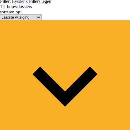
Filter:
Eysden
x
Filters legen
15
bouwdossiers
sorteren op: