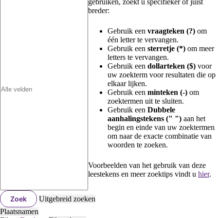
gebruiken, zoekt u specifieker of juist
breder:
Gebruik een
vraagteken (?)
om
één letter te vervangen.
Gebruik een
sterretje (*)
om meer
letters te vervangen.
Gebruik een
dollarteken ($)
voor
uw zoekterm voor resultaten die op
elkaar lijken.
Gebruik een
minteken (-)
om
zoektermen uit te sluiten.
Gebruik een
Dubbele
aanhalingstekens (" ")
aan het
begin en einde van uw zoektermen
om naar de exacte combinatie van
woorden te zoeken.
Voorbeelden van het gebruik van deze
leestekens en meer zoektips vindt u
hier
.
Zoek
Uitgebreid zoeken
Plaatsnamen