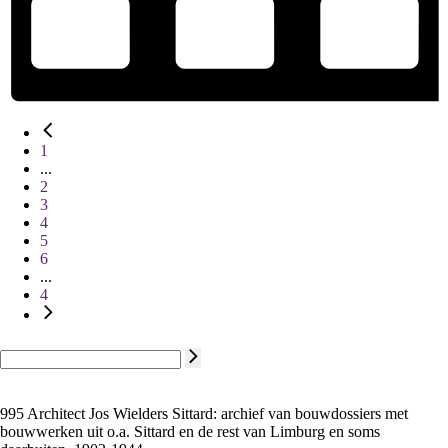
1
...
2
3
4
5
6
...
4
995 Architect Jos Wielders Sittard: archief van bouwdossiers met
bouwwerken uit o.a. Sittard en de rest van Limburg en soms