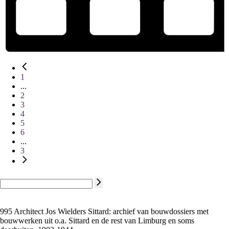
1
...
2
3
4
5
6
...
3
995 Architect Jos Wielders Sittard: archief van bouwdossiers met
bouwwerken uit o.a. Sittard en de rest van Limburg en soms