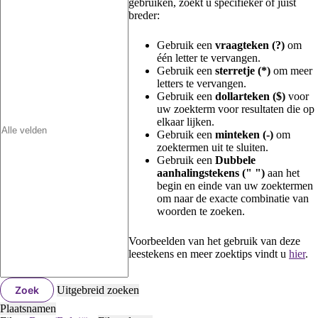
gebruiken, zoekt u specifieker of juist
breder:
Gebruik een
vraagteken (?)
om
één letter te vervangen.
Gebruik een
sterretje (*)
om meer
letters te vervangen.
Gebruik een
dollarteken ($)
voor
uw zoekterm voor resultaten die op
elkaar lijken.
Gebruik een
minteken (-)
om
zoektermen uit te sluiten.
Gebruik een
Dubbele
aanhalingstekens (" ")
aan het
begin en einde van uw zoektermen
om naar de exacte combinatie van
woorden te zoeken.
Voorbeelden van het gebruik van deze
leestekens en meer zoektips vindt u
hier
.
Zoek
Uitgebreid zoeken
Plaatsnamen