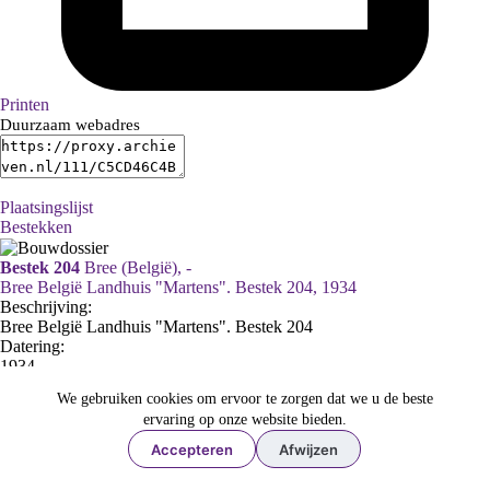
Printen
Duurzaam webadres
Plaatsingslijst
Bestekken
Bestek 204
Bree (België), -
Bree België Landhuis "Martens". Bestek 204, 1934
Beschrijving:
Bree België Landhuis "Martens". Bestek 204
Datering
:
1934
Adres:
We gebruiken cookies om ervoor te zorgen dat we u de beste
ervaring op onze website bieden.
Bree (België), -
Ga naar dit stuk:
Accepteren
Afwijzen
Bree (België), -
Bree België Landhuis "Martens". Bestek 204, 1934