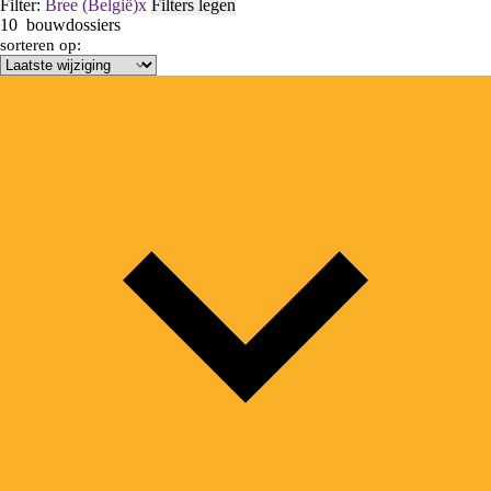
Filter:
Bree (België)
x
Filters legen
10
bouwdossiers
sorteren op: