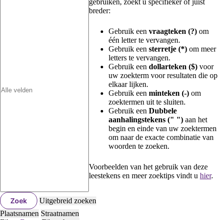
gebruiken, zoekt u specifieker of juist
breder:
Gebruik een
vraagteken (?)
om
één letter te vervangen.
Gebruik een
sterretje (*)
om meer
letters te vervangen.
Gebruik een
dollarteken ($)
voor
uw zoekterm voor resultaten die op
elkaar lijken.
Gebruik een
minteken (-)
om
zoektermen uit te sluiten.
Gebruik een
Dubbele
aanhalingstekens (" ")
aan het
begin en einde van uw zoektermen
om naar de exacte combinatie van
woorden te zoeken.
Voorbeelden van het gebruik van deze
leestekens en meer zoektips vindt u
hier
.
Zoek
Uitgebreid zoeken
Plaatsnamen
Straatnamen