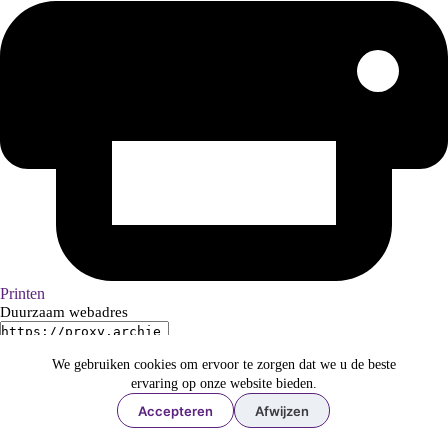
Printen
Duurzaam webadres
We gebruiken cookies om ervoor te zorgen dat we u de beste
ervaring op onze website bieden.
Bouwvergunningen
Bouwvergunningen op alfabet van straatnaam, 1905-1937 NB: De
Accepteren
Afwijzen
vergunningen zijn geordend op de huidige (1999) straatnamen en
huisnummers. Ontbreekt de vergunning zelf dan is alleen het jaartal