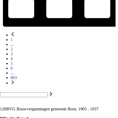
1
...
2
3
4
5
6
...
803
120BVG Bouwvergunningen gemeente Born, 1905 - 1937