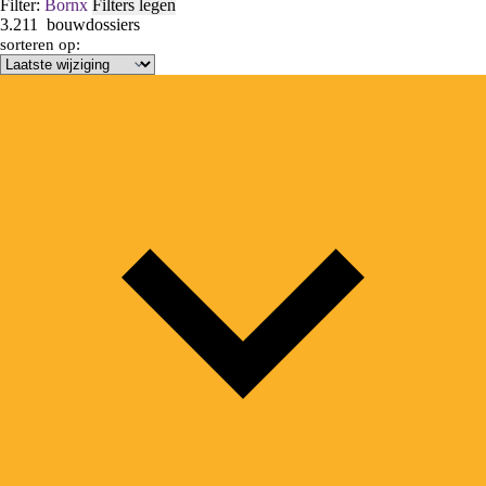
Filter:
Born
x
Filters legen
3.211
bouwdossiers
sorteren op: