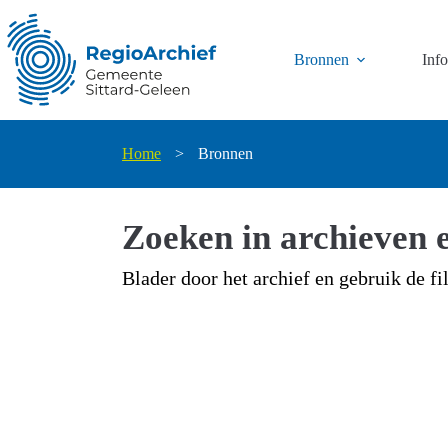
Ga
naar
de
Bronnen
Inf
inhoud
Home
>
Bronnen
Zoeken in archieven e
Blader door het archief en gebruik de fi