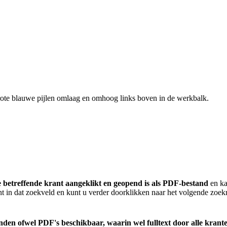
rote blauwe pijlen omlaag en omhoog links boven in de werkbalk.
e betreffende krant aangeklikt en geopend is als PDF-bestand
en ka
jnt in dat zoekveld en kunt u verder doorklikken naar het volgende zoekr
standen ofwel PDF's beschikbaar, waarin wel fulltext door alle kr