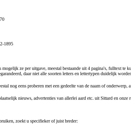
870
72-1895
 mogelijk ze per uitgave, meestal bestaande uit 4 pagina's, fulltext 
arandeerd, daar niet alle soorten letters en lettertypen duidelijk worde
estal nog eens proberen met een gedeelte van de naam of onderwerp, al o
elijk nieuws, advertenties van allerlei aard etc. uit Sittard en onze re
uiken, zoekt u specifieker of juist breder: