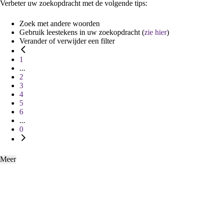
Verbeter uw zoekopdracht met de volgende tips:
Zoek met andere woorden
Gebruik leestekens in uw zoekopdracht (
zie hier
)
Verander of verwijder een filter
1
...
2
3
4
5
6
...
0
Meer