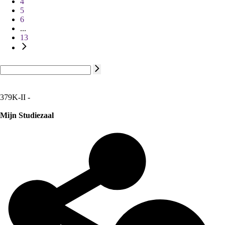
4
5
6
...
13
379K-II -
Mijn Studiezaal