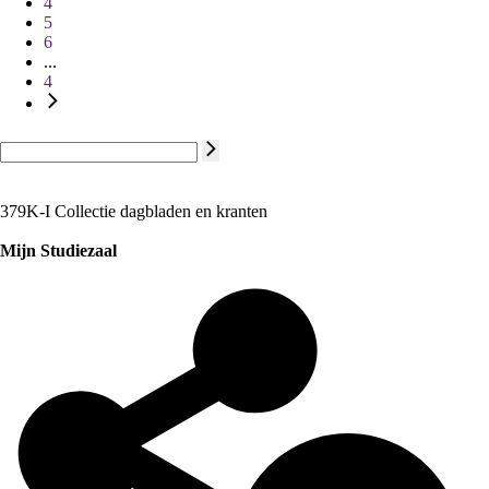
4
5
6
...
4
379K-I Collectie dagbladen en kranten
Mijn Studiezaal