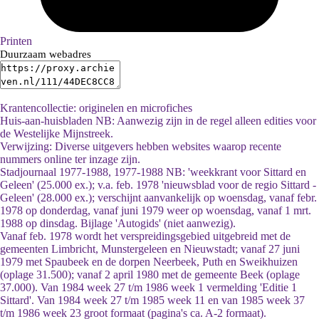
Printen
Duurzaam webadres
Krantencollectie: originelen en microfiches
Huis-aan-huisbladen NB: Aanwezig zijn in de regel alleen edities voor
de Westelijke Mijnstreek.
Verwijzing: Diverse uitgevers hebben websites waarop recente
nummers online ter inzage zijn.
Stadjournaal 1977-1988, 1977-1988 NB: 'weekkrant voor Sittard en
Geleen' (25.000 ex.); v.a. feb. 1978 'nieuwsblad voor de regio Sittard -
Geleen' (28.000 ex.); verschijnt aanvankelijk op woensdag, vanaf febr.
1978 op donderdag, vanaf juni 1979 weer op woensdag, vanaf 1 mrt.
1988 op dinsdag. Bijlage 'Autogids' (niet aanwezig).
Vanaf feb. 1978 wordt het verspreidingsgebied uitgebreid met de
gemeenten Limbricht, Munstergeleen en Nieuwstadt; vanaf 27 juni
1979 met Spaubeek en de dorpen Neerbeek, Puth en Sweikhuizen
(oplage 31.500); vanaf 2 april 1980 met de gemeente Beek (oplage
37.000). Van 1984 week 27 t/m 1986 week 1 vermelding 'Editie 1
Sittard'. Van 1984 week 27 t/m 1985 week 11 en van 1985 week 37
t/m 1986 week 23 groot formaat (pagina's ca. A-2 formaat).