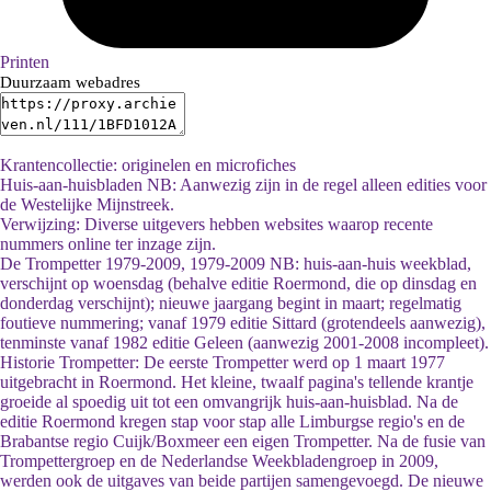
Printen
Duurzaam webadres
Krantencollectie: originelen en microfiches
Huis-aan-huisbladen NB: Aanwezig zijn in de regel alleen edities voor
de Westelijke Mijnstreek.
Verwijzing: Diverse uitgevers hebben websites waarop recente
nummers online ter inzage zijn.
De Trompetter 1979-2009, 1979-2009 NB: huis-aan-huis weekblad,
verschijnt op woensdag (behalve editie Roermond, die op dinsdag en
donderdag verschijnt); nieuwe jaargang begint in maart; regelmatig
foutieve nummering; vanaf 1979 editie Sittard (grotendeels aanwezig),
tenminste vanaf 1982 editie Geleen (aanwezig 2001-2008 incompleet).
Historie Trompetter: De eerste Trompetter werd op 1 maart 1977
uitgebracht in Roermond. Het kleine, twaalf pagina's tellende krantje
groeide al spoedig uit tot een omvangrijk huis-aan-huisblad. Na de
editie Roermond kregen stap voor stap alle Limburgse regio's en de
Brabantse regio Cuijk/Boxmeer een eigen Trompetter. Na de fusie van
Trompettergroep en de Nederlandse Weekbladengroep in 2009,
werden ook de uitgaves van beide partijen samengevoegd. De nieuwe