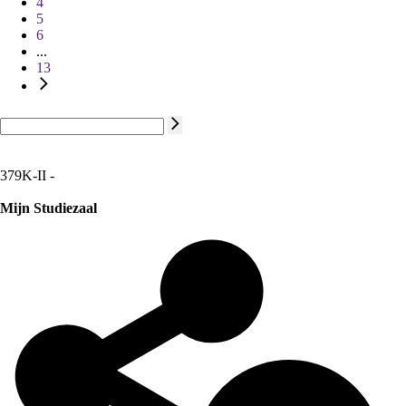
4
5
6
...
13
379K-II -
Mijn Studiezaal