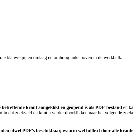
rote blauwe pijlen omlaag en omhoog links boven in de werkbalk.
e betreffende krant aangeklikt en geopend is als PDF-bestand
en ka
jnt in dat zoekveld en kunt u verder doorklikken naar het volgende zoekr
standen ofwel PDF's beschikbaar, waarin wel fulltext door alle kr