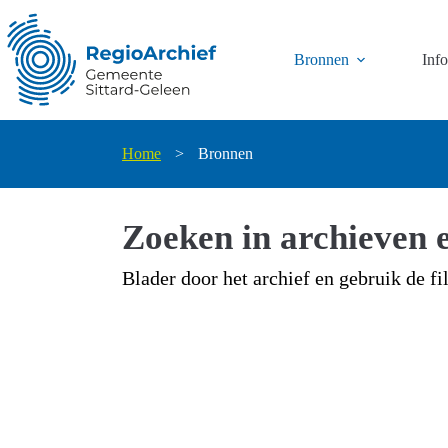
Ga
naar
de
Bronnen
Inf
inhoud
Home
>
Bronnen
Zoeken in archieven e
Blader door het archief en gebruik de fi