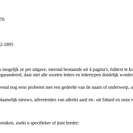
870
72-1895
 mogelijk ze per uitgave, meestal bestaande uit 4 pagina's, fulltext 
arandeerd, daar niet alle soorten letters en lettertypen duidelijk worde
estal nog eens proberen met een gedeelte van de naam of onderwerp, al o
elijk nieuws, advertenties van allerlei aard etc. uit Sittard en onze re
uiken, zoekt u specifieker of juist breder: