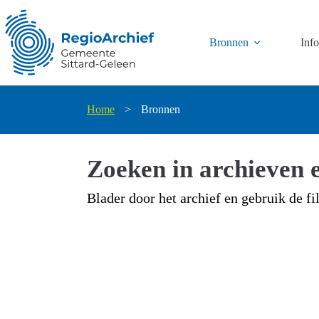
Ga
naar
de
Bronnen
Inf
inhoud
Home
>
Bronnen
Zoeken in archieven e
Blader door het archief en gebruik de fi