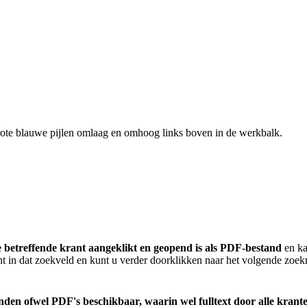
rote blauwe pijlen omlaag en omhoog links boven in de werkbalk.
e betreffende krant aangeklikt en geopend is als PDF-bestand
en ka
jnt in dat zoekveld en kunt u verder doorklikken naar het volgende zoekr
standen ofwel PDF's beschikbaar, waarin wel fulltext door alle kr