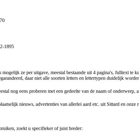
870
72-1895
 mogelijk ze per uitgave, meestal bestaande uit 4 pagina's, fulltext 
arandeerd, daar niet alle soorten letters en lettertypen duidelijk worde
estal nog eens proberen met een gedeelte van de naam of onderwerp, al o
elijk nieuws, advertenties van allerlei aard etc. uit Sittard en onze re
uiken, zoekt u specifieker of juist breder: