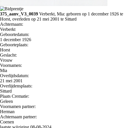
375_aanv_V3_0039
Verberkt, Mia: geboren op 1 december 1926 te
Horst, overleden op 21 mei 2001 te Sittard
Achternaam:
Verberkt
Geboortedatum:
1 december 1926
Geboorteplaats:
Horst
Geslacht:
Vrouw
Voornamen:
Mia
Overlijdsdatum:
21 mei 2001
Overlijdensplaats:
Sittard
Plaats Crematie:
Geleen
Voornamen partner:
Herman
Achternaam partner:
Coenen
laatste wijziging 08-08-2024