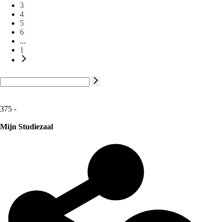
3
4
5
6
...
1
375 -
Mijn Studiezaal