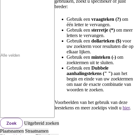
gebruiken, zoekt u specifieker of juist
breder:
Gebruik een
vraagteken (?)
om
één letter te vervangen.
Gebruik een
sterretje (*)
om meer
letters te vervangen.
Gebruik een
dollarteken ($)
voor
uw zoekterm voor resultaten die op
elkaar lijken.
Gebruik een
minteken (-)
om
zoektermen uit te sluiten.
Gebruik een
Dubbele
aanhalingstekens (" ")
aan het
begin en einde van uw zoektermen
om naar de exacte combinatie van
woorden te zoeken.
Voorbeelden van het gebruik van deze
leestekens en meer zoektips vindt u
hier
.
Zoek
Uitgebreid zoeken
Plaatsnamen
Straatnamen