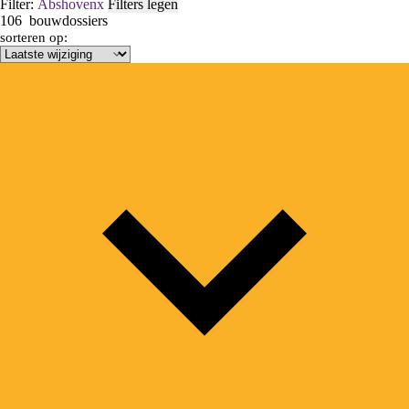
Filter:
Abshoven
x
Filters legen
106
bouwdossiers
sorteren op: