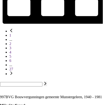
1
...
2
3
4
5
6
...
27
997BVG Bouwvergunningen gemeente Munstergeleen, 1940 - 1981