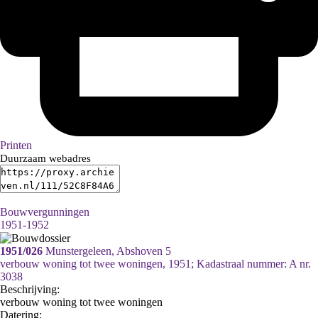
Printen
Duurzaam webadres
Bouwvergunningen
1951-1952
1951/026
Munstergeleen, Abshoven 5
verbouw woning tot twee woningen, 1951; Kadastraal nummer: A nr.
3038
Beschrijving:
verbouw woning tot twee woningen
Datering
: