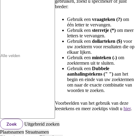
gebruiken, zoekt u specifieker of juist
breder:
Gebruik een
vraagteken (?)
om
één letter te vervangen.
Gebruik een
sterretje (*)
om meer
letters te vervangen.
Gebruik een
dollarteken ($)
voor
uw zoekterm voor resultaten die op
elkaar lijken.
Gebruik een
minteken (-)
om
zoektermen uit te sluiten.
Gebruik een
Dubbele
aanhalingstekens (" ")
aan het
begin en einde van uw zoektermen
om naar de exacte combinatie van
woorden te zoeken.
Voorbeelden van het gebruik van deze
leestekens en meer zoektips vindt u
hier
.
Zoek
Uitgebreid zoeken
Plaatsnamen
Straatnamen