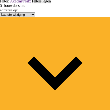
Filter:
Acaciastraat
x
Filters legen
5
bouwdossiers
sorteren op: