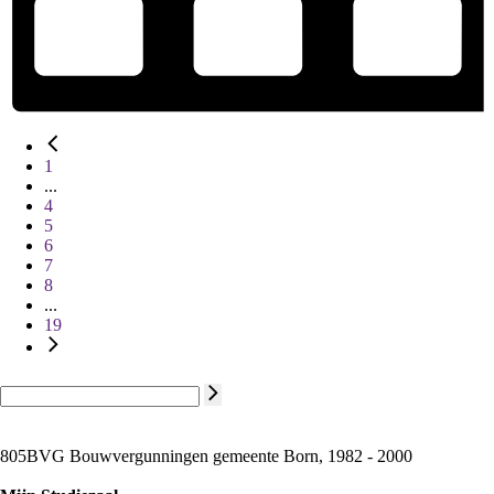
1
...
4
5
6
7
8
...
19
805BVG Bouwvergunningen gemeente Born, 1982 - 2000