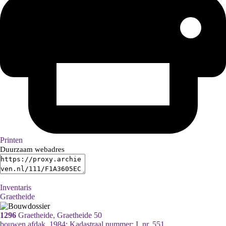
Printen
Duurzaam webadres
Inventaris
Graetheide
1296
Graetheide, Graetheide 50
bouwen afdak, 1984; Kadastraal nummer: I, nr. 551