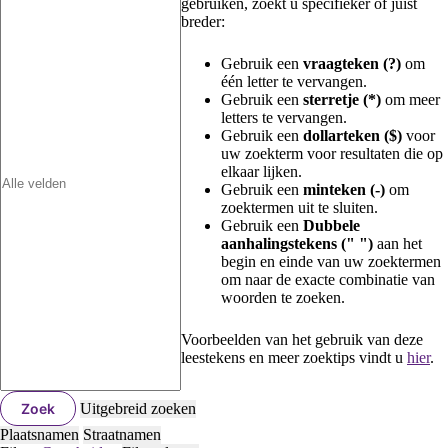
gebruiken, zoekt u specifieker of juist
breder:
Gebruik een
vraagteken (?)
om
één letter te vervangen.
Gebruik een
sterretje (*)
om meer
letters te vervangen.
Gebruik een
dollarteken ($)
voor
uw zoekterm voor resultaten die op
elkaar lijken.
Gebruik een
minteken (-)
om
zoektermen uit te sluiten.
Gebruik een
Dubbele
aanhalingstekens (" ")
aan het
begin en einde van uw zoektermen
om naar de exacte combinatie van
woorden te zoeken.
Voorbeelden van het gebruik van deze
leestekens en meer zoektips vindt u
hier
.
Zoek
Uitgebreid zoeken
Plaatsnamen
Straatnamen