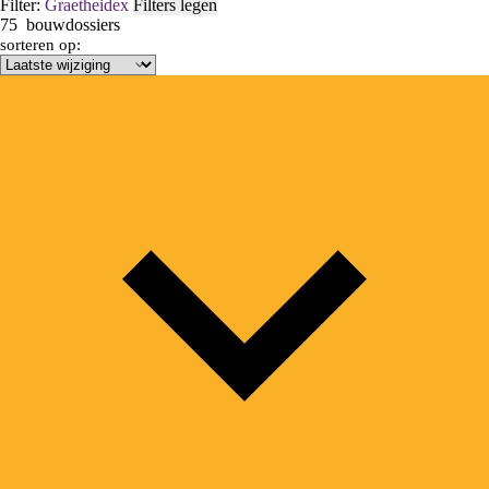
Filter:
Graetheide
x
Filters legen
75
bouwdossiers
sorteren op: