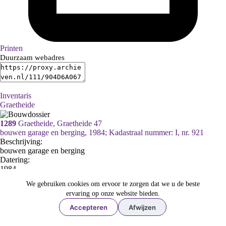
Printen
Duurzaam webadres
Inventaris
Graetheide
1289
Graetheide, Graetheide 47
bouwen garage en berging, 1984; Kadastraal nummer: I, nr. 921
Beschrijving:
bouwen garage en berging
Datering
:
1984
Adres:
We gebruiken cookies om ervoor te zorgen dat we u de beste
ervaring op onze website bieden.
Graetheide, Graetheide 47
Kadastraal nummer:
Accepteren
Afwijzen
Sectie I, nr. 921
Ga naar dit stuk: