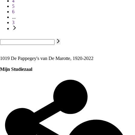
4
5
6
...
3
1019 De Pappegey's van De Marotte, 1920-2022
Mijn Studiezaal