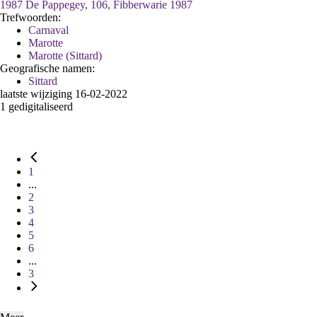
1987 De Pappegey, 106, Fibberwarie 1987
Trefwoorden:
Carnaval
Marotte
Marotte (Sittard)
Geografische namen:
Sittard
laatste wijziging 16-02-2022
1 gedigitaliseerd
1
...
2
3
4
5
6
...
3