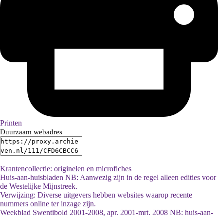
Printen
Duurzaam webadres
Krantencollectie: originelen en microfiches
Huis-aan-huisbladen NB: Aanwezig zijn in de regel alleen edities voor
de Westelijke Mijnstreek.
Verwijzing: Diverse uitgevers hebben websites waarop recente
nummers online ter inzage zijn.
Weekblad Swentibold 2001-2008, apr. 2001-mrt. 2008 NB: huis-aan-