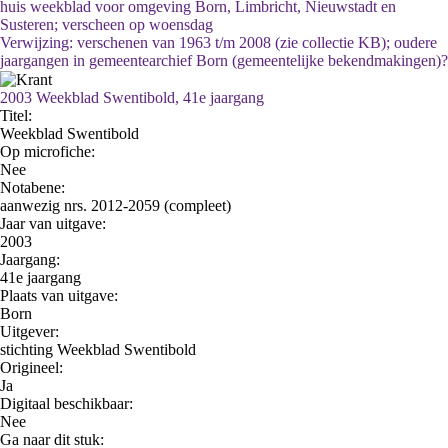
huis weekblad voor omgeving Born, Limbricht, Nieuwstadt en
Susteren; verscheen op woensdag
Verwijzing: verschenen van 1963 t/m 2008 (zie collectie KB); oudere
jaargangen in gemeentearchief Born (gemeentelijke bekendmakingen)?
2003 Weekblad Swentibold, 41e jaargang
Titel:
Weekblad Swentibold
Op microfiche:
Nee
Notabene:
aanwezig nrs. 2012-2059 (compleet)
Jaar van uitgave:
2003
Jaargang:
41e jaargang
Plaats van uitgave:
Born
Uitgever:
stichting Weekblad Swentibold
Origineel:
Ja
Digitaal beschikbaar:
Nee
Ga naar dit stuk: