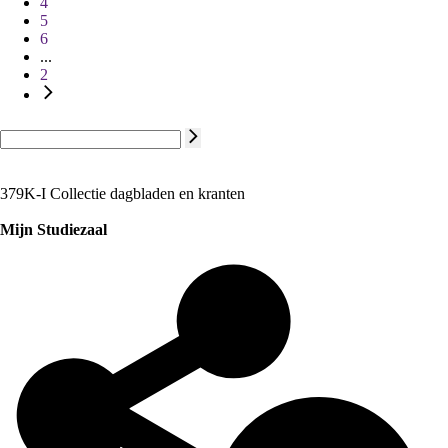
4
5
6
...
2
379K-I Collectie dagbladen en kranten
Mijn Studiezaal