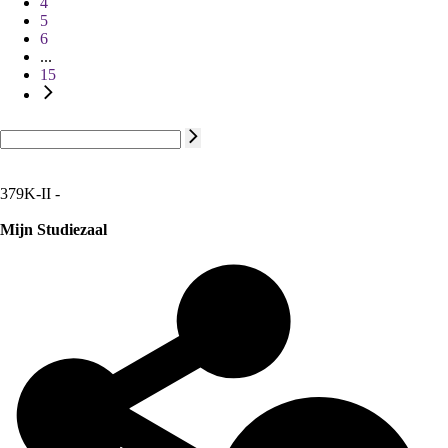
4
5
6
...
15
379K-II -
Mijn Studiezaal