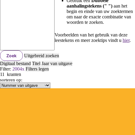
Gebruik een
Dubbele
aanhalingstekens (" ")
aan het
begin en einde van uw zoektermen
om naar de exacte combinatie van
woorden te zoeken.
Voorbeelden van het gebruik van deze
leestekens en meer zoektips vindt u
hier
.
Zoek
Uitgebreid zoeken
Digitaal bestand
Titel
Jaar van uitgave
Filter:
2004
x
Filters legen
11
kranten
sorteren op: