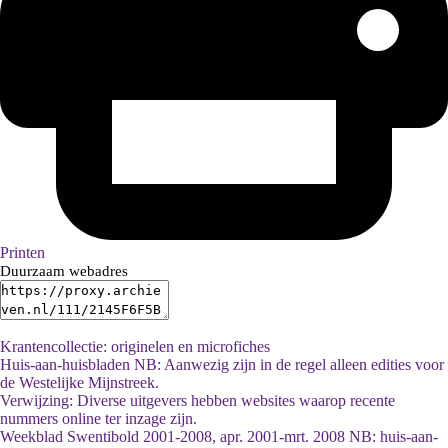
Printen
Duurzaam webadres
Krantencollectie: originelen en microfiches
Huis-aan-huisbladen NB: Aanwezig zijn in de regel alleen edities voor
de Westelijke Mijnstreek.
Verwijzing: Diverse uitgevers hebben websites waarop recente
nummers online ter inzage zijn.
Weekblad Swentibold 2001-2008, apr. 2001-mrt. 2008 NB: huis-aan-