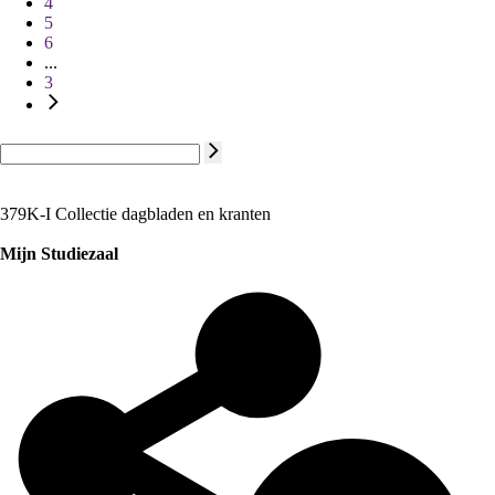
4
5
6
...
3
379K-I Collectie dagbladen en kranten
Mijn Studiezaal