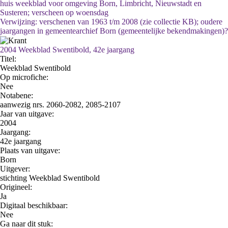
huis weekblad voor omgeving Born, Limbricht, Nieuwstadt en
Susteren; verscheen op woensdag
Verwijzing: verschenen van 1963 t/m 2008 (zie collectie KB); oudere
jaargangen in gemeentearchief Born (gemeentelijke bekendmakingen)?
2004 Weekblad Swentibold, 42e jaargang
Titel:
Weekblad Swentibold
Op microfiche:
Nee
Notabene:
aanwezig nrs. 2060-2082, 2085-2107
Jaar van uitgave:
2004
Jaargang:
42e jaargang
Plaats van uitgave:
Born
Uitgever:
stichting Weekblad Swentibold
Origineel:
Ja
Digitaal beschikbaar:
Nee
Ga naar dit stuk: