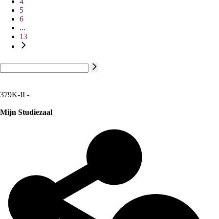
4
5
6
...
13
379K-II -
Mijn Studiezaal