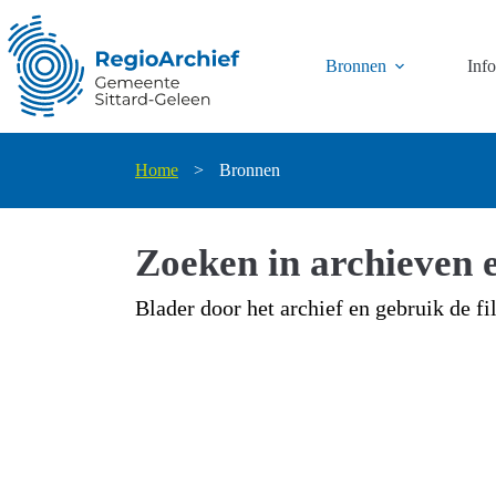
Ga
naar
de
Bronnen
Inf
inhoud
Home
>
Bronnen
Zoeken in archieven e
Blader door het archief en gebruik de fi