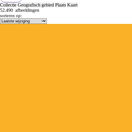
Collectie
Geografisch gebied
Plaats
Kaart
52.490
afbeeldingen
sorteren op: