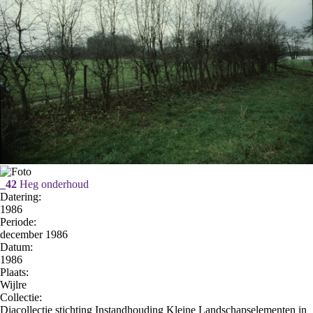
_42
Heg onderhoud
Datering
:
1986
Periode:
december 1986
Datum:
1986
Plaats:
Wijlre
Collectie:
Diacollectie stichting Instandhouding Kleine Landschapselementen in