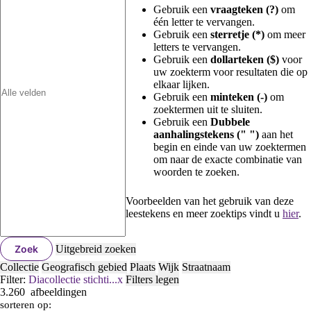
Gebruik een
vraagteken (?)
om
één letter te vervangen.
Gebruik een
sterretje (*)
om meer
letters te vervangen.
Gebruik een
dollarteken ($)
voor
uw zoekterm voor resultaten die op
elkaar lijken.
Gebruik een
minteken (-)
om
zoektermen uit te sluiten.
Gebruik een
Dubbele
aanhalingstekens (" ")
aan het
begin en einde van uw zoektermen
om naar de exacte combinatie van
woorden te zoeken.
Voorbeelden van het gebruik van deze
leestekens en meer zoektips vindt u
hier
.
Zoek
Uitgebreid zoeken
Collectie
Geografisch gebied
Plaats
Wijk
Straatnaam
Filter:
Diacollectie stichti...
x
Filters legen
3.260
afbeeldingen
sorteren op: