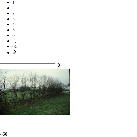
1
...
2
3
4
5
6
...
66
468 -