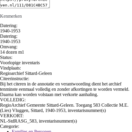
Kenmerken
Datering
:
1940-1953
Datering
:
1940-1953
Omvang
:
14 dozen m1
Status:
Voorlopige inventaris
Vindplaats:
Regioarchief Sittard-Geleen
Citeerinstructie:
Bij het citeren in de annotatie en verantwoording dient het archief
tenminste eenmaal volledig en zonder afkortingen te worden vermeld.
Daarna kan worden volstaan met verkorte aanhaling.
VOLLEDIG:
RegioArchief Gemeente Sittard-Geleen. Toegang 583 Collectie M.E.
(Lies) Vluggen, Sittard, 1940-1953, inventarisnummer(s)
VERKORT:
NL-StdRASG_583, inventarisnummer(s)
Categorie:
Families en Personen