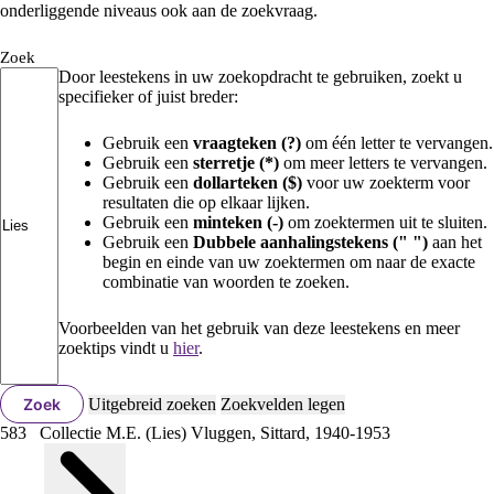
onderliggende niveaus ook aan de zoekvraag.
Zoek
Door leestekens in uw zoekopdracht te gebruiken, zoekt u
specifieker of juist breder:
Gebruik een
vraagteken (?)
om één letter te vervangen.
Gebruik een
sterretje (*)
om meer letters te vervangen.
Gebruik een
dollarteken ($)
voor uw zoekterm voor
resultaten die op elkaar lijken.
Gebruik een
minteken (-)
om zoektermen uit te sluiten.
Gebruik een
Dubbele aanhalingstekens (" ")
aan het
begin en einde van uw zoektermen om naar de exacte
combinatie van woorden te zoeken.
Voorbeelden van het gebruik van deze leestekens en meer
zoektips vindt u
hier
.
Zoek
Uitgebreid zoeken
Zoekvelden legen
583 Collectie M.E. (
Lies
) Vluggen, Sittard, 1940-1953