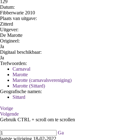
129
Datum:
Fibberwarie 2010
Plaats van uitgave:
Zitterd
Uitgever:
De Marotte
Origineel:
Ja
Digitaal beschikbaar:
Ja
Trefwoorden:
Carnaval
Marotte
Marotte (carnavalsvereniging)
Marotte (Sittard)
Geografische namen:
Sittard
Vorige
Volgende
Gebruik CTRL + scroll om te scrollen
Ga
laatste wijziging 18-02-2022