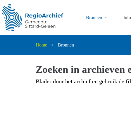
Ga
naar
de
Bronnen
Inf
inhoud
Home
>
Bronnen
Zoeken in archieven e
Blader door het archief en gebruik de fi