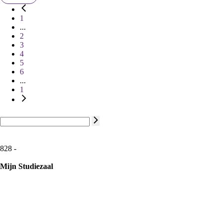
1
...
2
3
4
5
6
...
1
828 -
Mijn Studiezaal