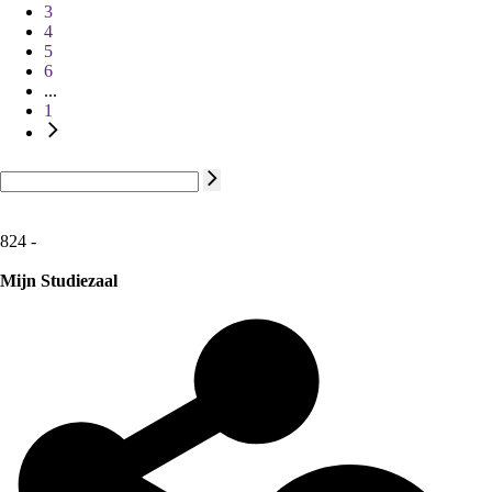
3
4
5
6
...
1
824 -
Mijn Studiezaal