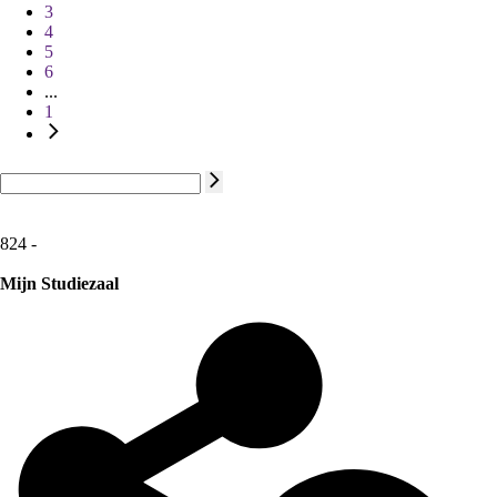
3
4
5
6
...
1
824 -
Mijn Studiezaal