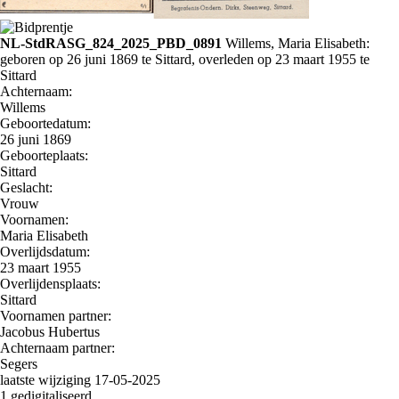
NL-StdRASG_824_2025_PBD_0891
Willems, Maria Elisabeth:
geboren op 26 juni 1869 te Sittard, overleden op 23 maart 1955 te
Sittard
Achternaam:
Willems
Geboortedatum:
26 juni 1869
Geboorteplaats:
Sittard
Geslacht:
Vrouw
Voornamen:
Maria Elisabeth
Overlijdsdatum:
23 maart 1955
Overlijdensplaats:
Sittard
Voornamen partner:
Jacobus Hubertus
Achternaam partner:
Segers
laatste wijziging 17-05-2025
1 gedigitaliseerd