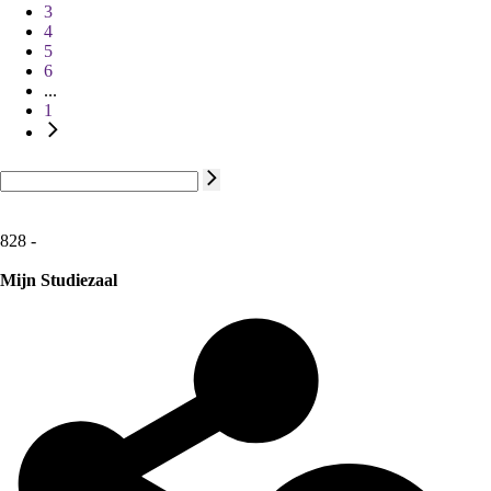
3
4
5
6
...
1
828 -
Mijn Studiezaal