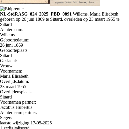
NL-StdRASG_824_2025_PBD_0891
Willems, Maria Elisabeth:
geboren op 26 juni 1869 te Sittard, overleden op 23 maart 1955 te
Sittard
Achternaam:
Willems
Geboortedatum:
26 juni 1869
Geboorteplaats:
Sittard
Geslacht:
Vrouw
Voornamen:
Maria Elisabeth
Overlijdsdatum:
23 maart 1955
Overlijdensplaats:
Sittard
Voornamen partner:
Jacobus Hubertus
Achternaam partner:
Segers
laatste wijziging 17-05-2025
1 gedigitaliseerd