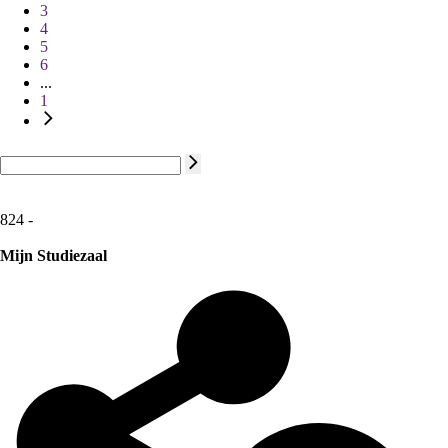
3
4
5
6
...
1
824 -
Mijn Studiezaal