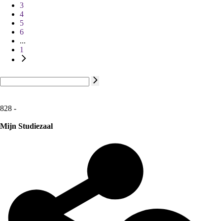
3
4
5
6
...
1
828 -
Mijn Studiezaal