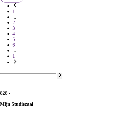
1
...
2
3
4
5
6
...
1
828 -
Mijn Studiezaal