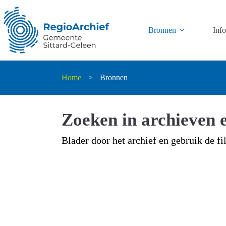
Ga
naar
de
Bronnen
Inf
inhoud
Home
>
Bronnen
Zoeken in archieven e
Blader door het archief en gebruik de fi